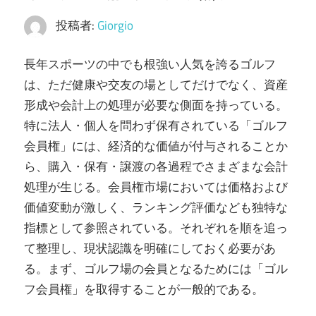
テ
投稿者:
Giorgio
ー
ジ
長年スポーツの中でも根強い人気を誇るゴルフ
へ
は、ただ健康や交友の場としてだけでなく、資産
導
形成や会計上の処理が必要な側面を持っている。
く。
特に法人・個人を問わず保有されている「ゴルフ
会員権」には、経済的な価値が付与されることか
ら、購入・保有・譲渡の各過程でさまざまな会計
処理が生じる。会員権市場においては価格および
価値変動が激しく、ランキング評価なども独特な
指標として参照されている。それぞれを順を追っ
て整理し、現状認識を明確にしておく必要があ
る。まず、ゴルフ場の会員となるためには「ゴル
フ会員権」を取得することが一般的である。