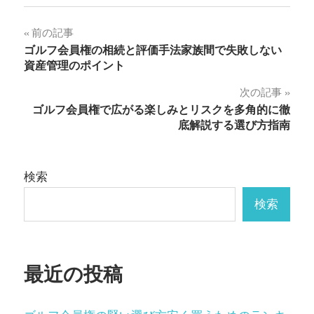
投
前の記事
ゴルフ会員権の相続と評価手法家族間で失敗しない
稿
資産管理のポイント
ナ
次の記事
ゴルフ会員権で広がる楽しみとリスクを多角的に徹
ビ
底解説する選び方指南
ゲ
ー
検索
シ
検索
ョ
ン
最近の投稿