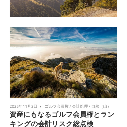
え
る、
あ
な
た
の
ゴ
ル
フ
ラ
イ
フ
を
2025年11月3日
ゴルフ会員権
/
会計処理
/
自然（山）
次
資産にもなるゴルフ会員権とラン
の
キングの会計リスク総点検
ス