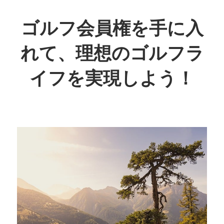
コ
ン
ゴルフ会員権を手に入
テ
れて、理想のゴルフラ
ン
ツ
イフを実現しよう！
へ
ス
理
キ
想
ッ
の
プ
ス
イ
ン
グ
を
叶