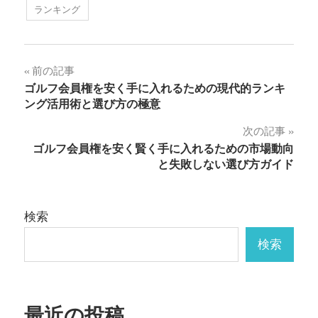
ランキング
投
前の記事
ゴルフ会員権を安く手に入れるための現代的ランキ
稿
ング活用術と選び方の極意
ナ
次の記事
ゴルフ会員権を安く賢く手に入れるための市場動向
ビ
と失敗しない選び方ガイド
ゲ
ー
検索
シ
検索
ョ
ン
最近の投稿