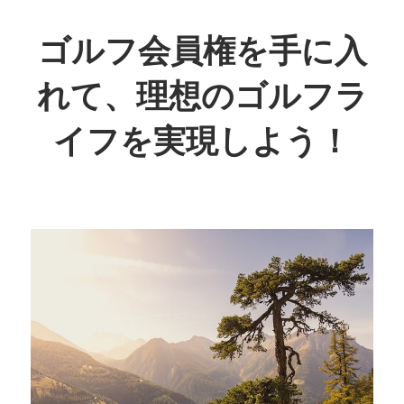
コ
ン
ゴルフ会員権を手に入
テ
れて、理想のゴルフラ
ン
ツ
イフを実現しよう！
へ
ス
理
キ
想
ッ
の
プ
ス
イ
ン
グ
を
叶