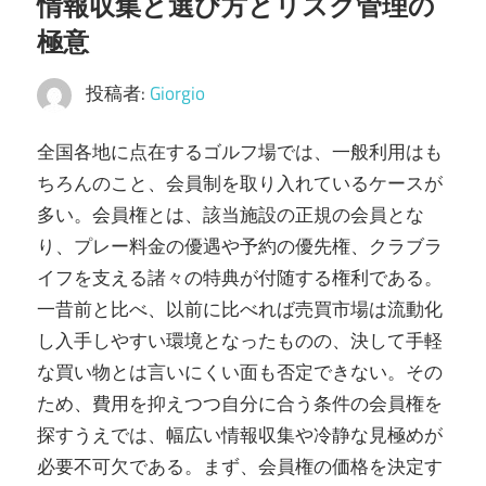
情報収集と選び方とリスク管理の
テ
極意
ー
ジ
投稿者:
Giorgio
へ
全国各地に点在するゴルフ場では、一般利用はも
導
ちろんのこと、会員制を取り入れているケースが
く。
多い。
会員権とは、該当施設の正規の会員とな
り、プレー料金の優遇や予約の優先権、クラブラ
イフを支える諸々の特典が付随する権利である。
一昔前と比べ、以前に比べれば売買市場は流動化
し入手しやすい環境となったものの、決して手軽
な買い物とは言いにくい面も否定できない。その
ため、費用を抑えつつ自分に合う条件の会員権を
探すうえでは、幅広い情報収集や冷静な見極めが
必要不可欠である。まず、会員権の価格を決定す