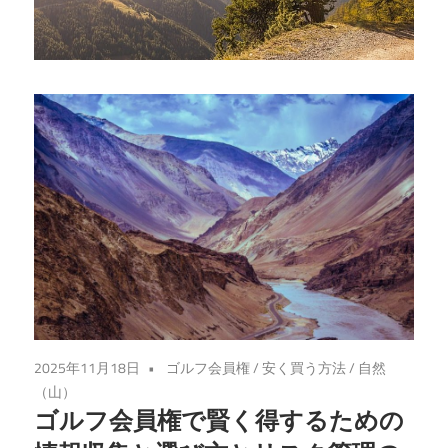
え
る、
あ
な
た
の
ゴ
ル
フ
ラ
イ
フ
を
2025年11月18日
ゴルフ会員権
/
安く買う方法
/
自然
次
（山）
の
ゴルフ会員権で賢く得するための
ス