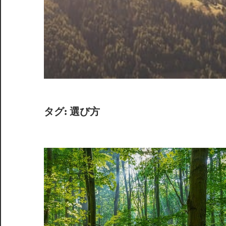
テ
ー
ジ
へ
導
く。
タグ:
選び方