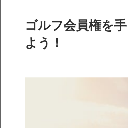
コ
ン
テ
ゴルフ会員権を手
ン
ツ
よう！
へ
ス
理
キ
想
ッ
の
プ
ス
イ
ン
グ
を
叶