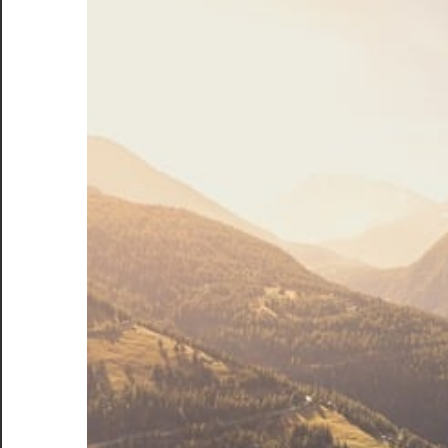
え
る、
あ
な
た
の
ゴ
ル
フ
ラ
イ
フ
を
次
の
ス